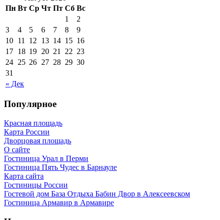
Пн
Вт
Ср
Чт
Пт
Сб
Вс
1
2
3
4
5
6
7
8
9
10
11
12
13
14
15
16
17
18
19
20
21
22
23
24
25
26
27
28
29
30
31
« Дек
Популярное
Красная площадь
Карта России
Дворцовая площадь
О сайте
Гостиница Урал в Перми
Гостиница Пять Чудес в Барнауле
Карта сайта
Гостиницы России
Гостевой дом База Отдыха Бабин Двор в Алексеевском
Гостиница Армавир в Армавире