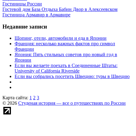
Гостиницы России
Гостевой дом База Отдыха Бабин Двор в Алексеевском
Гостиница Армавир в Армавире
Недавние записи
Шопинг, отели, автомобили и еда в Японии
Франция: несколько важных фактов про символ
Франции
Япония: Пять стильных советов про новый год в
Японии
Если вы желаете поехать в Соединенные Штаты:
University of California Riverside
Если вы собрались посетить Швецию: туры в Швецию
Карта сайта:
1
2
3
© 2026
Студеная история — все о путешествиях по России