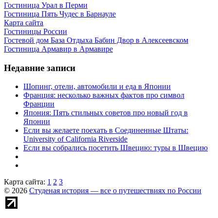
Гостиница Урал в Перми
Гостиница Пять Чудес в Барнауле
Карта сайта
Гостиницы России
Гостевой дом База Отдыха Бабин Двор в Алексеевском
Гостиница Армавир в Армавире
Недавние записи
Шопинг, отели, автомобили и еда в Японии
Франция: несколько важных фактов про символ
Франции
Япония: Пять стильных советов про новый год в
Японии
Если вы желаете поехать в Соединенные Штаты:
University of California Riverside
Если вы собрались посетить Швецию: туры в Швецию
Карта сайта:
1
2
3
© 2026
Студеная история — все о путешествиях по России