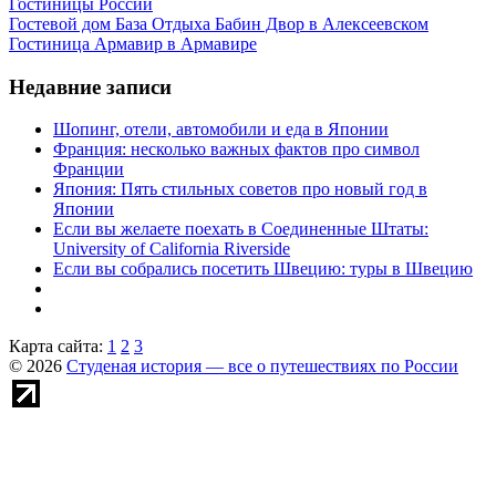
Гостиницы России
Гостевой дом База Отдыха Бабин Двор в Алексеевском
Гостиница Армавир в Армавире
Недавние записи
Шопинг, отели, автомобили и еда в Японии
Франция: несколько важных фактов про символ
Франции
Япония: Пять стильных советов про новый год в
Японии
Если вы желаете поехать в Соединенные Штаты:
University of California Riverside
Если вы собрались посетить Швецию: туры в Швецию
Карта сайта:
1
2
3
© 2026
Студеная история — все о путешествиях по России