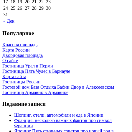
17
18
19
20
21
22
23
24
25
26
27
28
29
30
31
« Дек
Популярное
Красная площадь
Карта России
Дворцовая площадь
О сайте
Гостиница Урал в Перми
Гостиница Пять Чудес в Барнауле
Карта сайта
Гостиницы России
Гостевой дом База Отдыха Бабин Двор в Алексеевском
Гостиница Армавир в Армавире
Недавние записи
Шопинг, отели, автомобили и еда в Японии
Франция: несколько важных фактов про символ
Франции
Япония: Пять стильных советов про новый год в