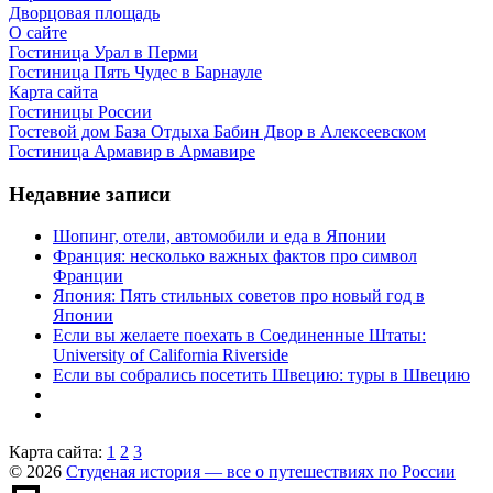
Дворцовая площадь
О сайте
Гостиница Урал в Перми
Гостиница Пять Чудес в Барнауле
Карта сайта
Гостиницы России
Гостевой дом База Отдыха Бабин Двор в Алексеевском
Гостиница Армавир в Армавире
Недавние записи
Шопинг, отели, автомобили и еда в Японии
Франция: несколько важных фактов про символ
Франции
Япония: Пять стильных советов про новый год в
Японии
Если вы желаете поехать в Соединенные Штаты:
University of California Riverside
Если вы собрались посетить Швецию: туры в Швецию
Карта сайта:
1
2
3
© 2026
Студеная история — все о путешествиях по России