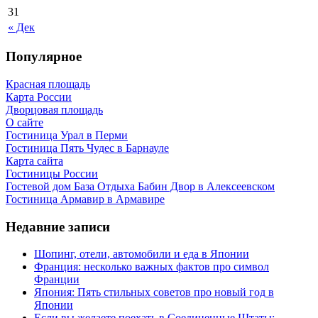
31
« Дек
Популярное
Красная площадь
Карта России
Дворцовая площадь
О сайте
Гостиница Урал в Перми
Гостиница Пять Чудес в Барнауле
Карта сайта
Гостиницы России
Гостевой дом База Отдыха Бабин Двор в Алексеевском
Гостиница Армавир в Армавире
Недавние записи
Шопинг, отели, автомобили и еда в Японии
Франция: несколько важных фактов про символ
Франции
Япония: Пять стильных советов про новый год в
Японии
Если вы желаете поехать в Соединенные Штаты: