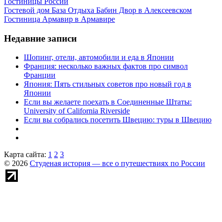
Гостиницы России
Гостевой дом База Отдыха Бабин Двор в Алексеевском
Гостиница Армавир в Армавире
Недавние записи
Шопинг, отели, автомобили и еда в Японии
Франция: несколько важных фактов про символ
Франции
Япония: Пять стильных советов про новый год в
Японии
Если вы желаете поехать в Соединенные Штаты:
University of California Riverside
Если вы собрались посетить Швецию: туры в Швецию
Карта сайта:
1
2
3
© 2026
Студеная история — все о путешествиях по России