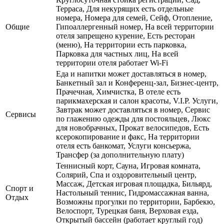
Терраса, Для некурящих есть отдельные
номера, Номера для семей, Сейф, Отопление,
Общие
Гипоаллергенный номер, На всей территории
отеля запрещено курение, Есть ресторан
(меню), На территории есть парковка,
Парковка для частных лиц, На всей
территории отеля работает Wi-Fi
Еда и напитки может доставляться в номер,
Банкетный зал и Конференц-зал, Бизнес-центр,
Прачечная, Химчистка, В отеле есть
парикмахерская и салон красоты, V.I.P. Услуги,
Завтрак может доставляться в номер, Сервис
Сервисы
по глажению одежды для постояльцев, Люкс
для новобрачных, Прокат велосипедов, Есть
ксерокопирование и факс, На территории
отеля есть банкомат, Услуги консьержа,
Трансфер (за дополнительную плату)
Теннисный корт, Сауна, Игровая комната,
Солярий, Спа и оздоровительный центр,
Массаж, Детская игровая площадка, Бильярд,
Спорт и
Настольный теннис, Гидромассажная ванна,
Отдых
Возможны прогулки по территории, Барбекю,
Велоспорт, Турецкая баня, Верховая езда,
Открытый бассейн (работает круглый год)