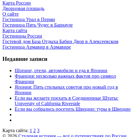
Карта России
Дворцовая площадь
О сайте
Гостиница Урал в Перми
Гостиница Пять Чудес в Барнауле
Карта сайта
Гостиницы России
Гостевой дом База Отдыха Бабин Двор в Алексеевском
Гостиница Армавир в Армавире
Недавние записи
Шопинг, отели, автомобили и еда в Японии
Франция: несколько важных фактов про символ
Франции
Япония: Пять стильных советов про новый год в
Японии
Если вы желаете поехать в Соединенные Штаты:
University of California Riverside
Если вы собрались посетить Швецию: туры в Швецию
Карта сайта:
1
2
3
© 2026
Студеная история — все о путешествиях по России