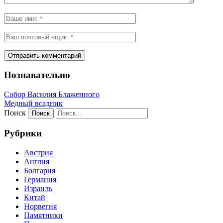
Познавательно
Собор Василия Блаженного
Медный всадник
Поиск
Рубрики
Австрия
Англия
Болгария
Германия
Израиль
Китай
Норвегия
Памятники