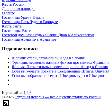
Карта России
Дворцовая площадь
О сайте
Гостиница Урал в Перми
Гостиница Пять Чудес в Барнауле
Карта сайта
Гостиницы России
Гостевой дом База Отдыха Бабин Двор в Алексеевском
Гостиница Армавир в Армавире
Недавние записи
Шопинг, отели, автомобили и еда в Японии
Франция: несколько важных фактов про символ Франции
Япония: Пять стильных советов про новый год в Японии
Если вы желаете поехать в Соединенные Штаты: University 
Если вы собрались посетить Швецию: туры в Швецию
Карта сайта:
1
2
3
© 2026
Студеная история — все о путешествиях по России