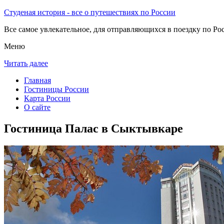
Студеная история - все о путешествиях по России
Все самое увлекательное, для отправляющихся в поездку по Рос
Меню
Читать далее
Главная
Гостиницы России
Карта России
О сайте
Гостиница Палас в Сыктывкаре