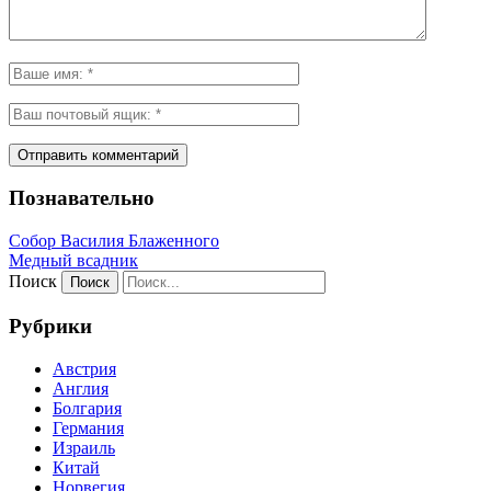
Познавательно
Собор Василия Блаженного
Медный всадник
Поиск
Рубрики
Австрия
Англия
Болгария
Германия
Израиль
Китай
Норвегия