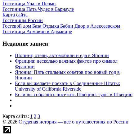
Гостиница Урал в Перми
Гостиница Пять Чудес в Барнауле
Карта сайта
Гостиницы России
Гостевой дом База Отдыха Бабин Двор в Алексеевском
Гостиница Армавир в Армавире
Недавние записи
Шопинг, отели, автомобили и еда в Японии
Франция: несколько важных фактов про символ
Франции
Япония: Пять стильных советов про новый год в
Японии
Если вы желаете поехать в Соединенные Штаты:
University of California Riverside
Если вы собрались посетить Швецию: туры в Швецию
Карта сайта:
1
2
3
© 2026
Студеная история — все о путешествиях по России