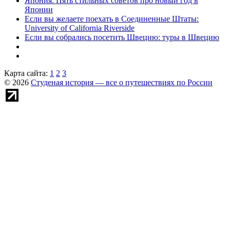
Япония: Пять стильных советов про новый год в
Японии
Если вы желаете поехать в Соединенные Штаты:
University of California Riverside
Если вы собрались посетить Швецию: туры в Швецию
Карта сайта:
1
2
3
© 2026
Студеная история — все о путешествиях по России