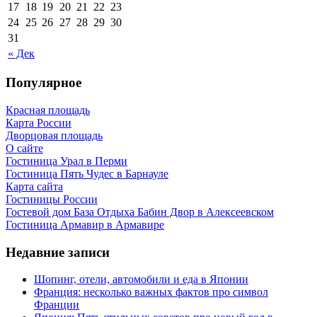
17
18
19
20
21
22
23
24
25
26
27
28
29
30
31
« Дек
Популярное
Красная площадь
Карта России
Дворцовая площадь
О сайте
Гостиница Урал в Перми
Гостиница Пять Чудес в Барнауле
Карта сайта
Гостиницы России
Гостевой дом База Отдыха Бабин Двор в Алексеевском
Гостиница Армавир в Армавире
Недавние записи
Шопинг, отели, автомобили и еда в Японии
Франция: несколько важных фактов про символ
Франции