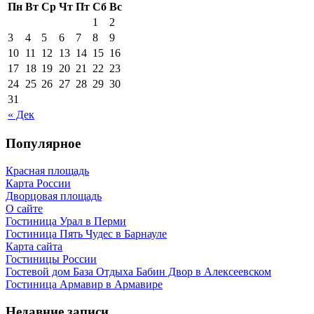
Пн
Вт
Ср
Чт
Пт
Сб
Вс
1
2
3
4
5
6
7
8
9
10
11
12
13
14
15
16
17
18
19
20
21
22
23
24
25
26
27
28
29
30
31
« Дек
Популярное
Красная площадь
Карта России
Дворцовая площадь
О сайте
Гостиница Урал в Перми
Гостиница Пять Чудес в Барнауле
Карта сайта
Гостиницы России
Гостевой дом База Отдыха Бабин Двор в Алексеевском
Гостиница Армавир в Армавире
Недавние записи