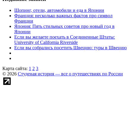
Шопинг, отели, автомобили и еда в Японии
Франция: несколько важных фактов про символ
Франции
Япония: Пять стильных советов про новый год в
Японии
Если вы желаете поехать в Соединенные Штаты:
University of California Riverside
Если вы собрались посетить Швецию: туры в Швецию
Карта сайта:
1
2
3
© 2026
Студеная история — все о путешествиях по России