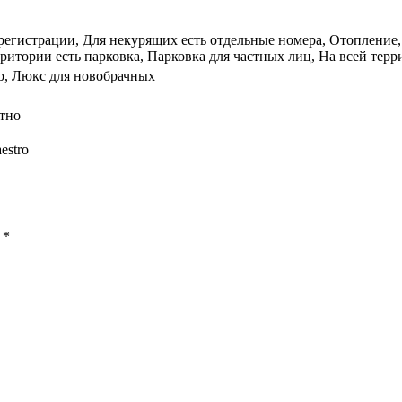
регистрации, Для некурящих есть отдельные номера, Отопление,
ритории есть парковка, Парковка для частных лиц, На всей терри
ер, Люкс для новобрачных
тно
estro
ы
*