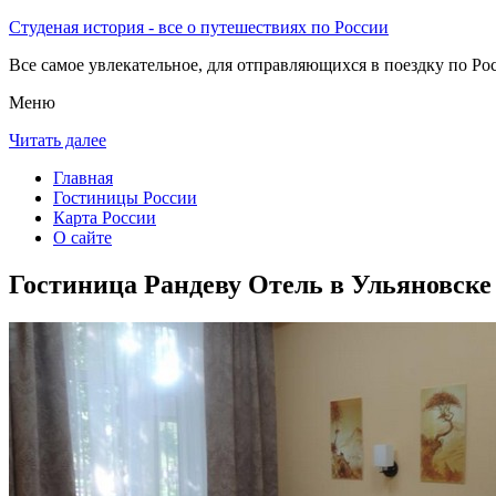
Студеная история - все о путешествиях по России
Все самое увлекательное, для отправляющихся в поездку по Рос
Меню
Читать далее
Главная
Гостиницы России
Карта России
О сайте
Гостиница Рандеву Отель в Ульяновске