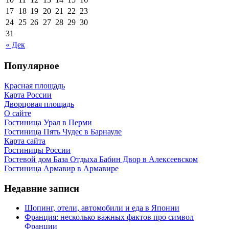
17
18
19
20
21
22
23
24
25
26
27
28
29
30
31
« Дек
Популярное
Красная площадь
Карта России
Дворцовая площадь
О сайте
Гостиница Урал в Перми
Гостиница Пять Чудес в Барнауле
Карта сайта
Гостиницы России
Гостевой дом База Отдыха Бабин Двор в Алексеевском
Гостиница Армавир в Армавире
Недавние записи
Шопинг, отели, автомобили и еда в Японии
Франция: несколько важных фактов про символ
Франции