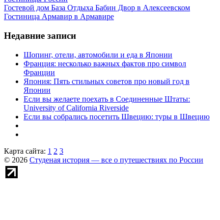
Гостевой дом База Отдыха Бабин Двор в Алексеевском
Гостиница Армавир в Армавире
Недавние записи
Шопинг, отели, автомобили и еда в Японии
Франция: несколько важных фактов про символ
Франции
Япония: Пять стильных советов про новый год в
Японии
Если вы желаете поехать в Соединенные Штаты:
University of California Riverside
Если вы собрались посетить Швецию: туры в Швецию
Карта сайта:
1
2
3
© 2026
Студеная история — все о путешествиях по России