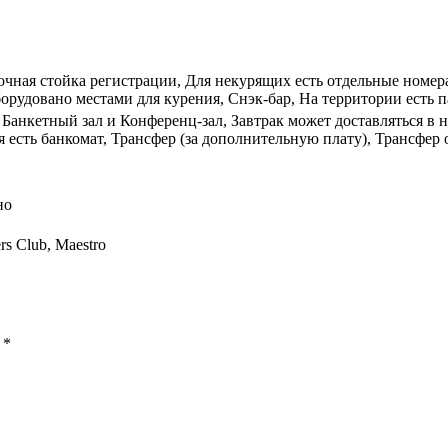
очная стойка регистрации, Для некурящих есть отдельные номера
рудовано местами для курения, Снэк-бар, На территории есть па
 Банкетный зал и Конференц-зал, Завтрак может доставляться в
я есть банкомат, Трансфер (за дополнительную плату), Трансфер
но
rs Club, Maestro
ы
*