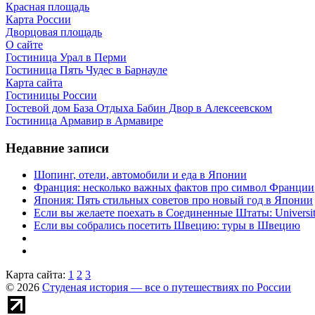
Красная площадь
Карта России
Дворцовая площадь
О сайте
Гостиница Урал в Перми
Гостиница Пять Чудес в Барнауле
Карта сайта
Гостиницы России
Гостевой дом База Отдыха Бабин Двор в Алексеевском
Гостиница Армавир в Армавире
Недавние записи
Шопинг, отели, автомобили и еда в Японии
Франция: несколько важных фактов про символ Франции
Япония: Пять стильных советов про новый год в Японии
Если вы желаете поехать в Соединенные Штаты: University 
Если вы собрались посетить Швецию: туры в Швецию
Карта сайта:
1
2
3
© 2026
Студеная история — все о путешествиях по России