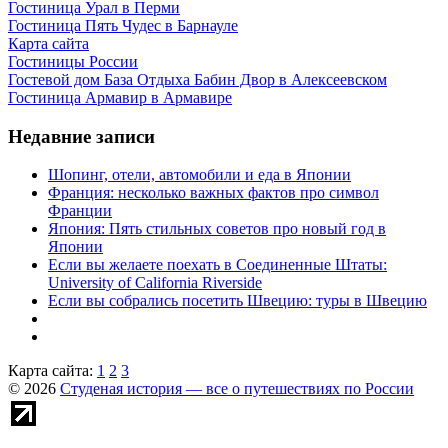
Гостиница Урал в Перми
Гостиница Пять Чудес в Барнауле
Карта сайта
Гостиницы России
Гостевой дом База Отдыха Бабин Двор в Алексеевском
Гостиница Армавир в Армавире
Недавние записи
Шопинг, отели, автомобили и еда в Японии
Франция: несколько важных фактов про символ
Франции
Япония: Пять стильных советов про новый год в
Японии
Если вы желаете поехать в Соединенные Штаты:
University of California Riverside
Если вы собрались посетить Швецию: туры в Швецию
Карта сайта:
1
2
3
© 2026
Студеная история — все о путешествиях по России