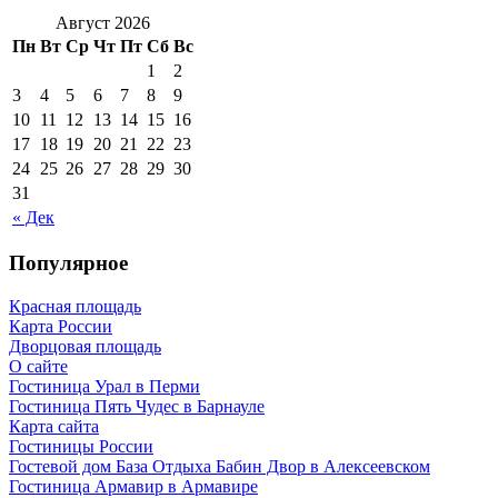
Август 2026
Пн
Вт
Ср
Чт
Пт
Сб
Вс
1
2
3
4
5
6
7
8
9
10
11
12
13
14
15
16
17
18
19
20
21
22
23
24
25
26
27
28
29
30
31
« Дек
Популярное
Красная площадь
Карта России
Дворцовая площадь
О сайте
Гостиница Урал в Перми
Гостиница Пять Чудес в Барнауле
Карта сайта
Гостиницы России
Гостевой дом База Отдыха Бабин Двор в Алексеевском
Гостиница Армавир в Армавире