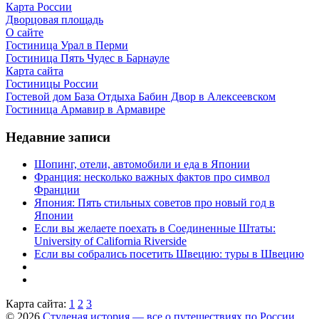
Карта России
Дворцовая площадь
О сайте
Гостиница Урал в Перми
Гостиница Пять Чудес в Барнауле
Карта сайта
Гостиницы России
Гостевой дом База Отдыха Бабин Двор в Алексеевском
Гостиница Армавир в Армавире
Недавние записи
Шопинг, отели, автомобили и еда в Японии
Франция: несколько важных фактов про символ
Франции
Япония: Пять стильных советов про новый год в
Японии
Если вы желаете поехать в Соединенные Штаты:
University of California Riverside
Если вы собрались посетить Швецию: туры в Швецию
Карта сайта:
1
2
3
© 2026
Студеная история — все о путешествиях по России