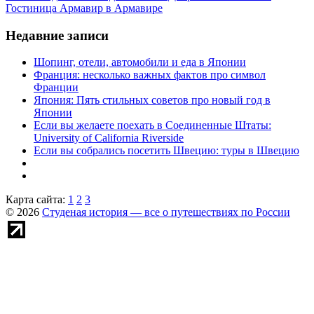
Гостиница Армавир в Армавире
Недавние записи
Шопинг, отели, автомобили и еда в Японии
Франция: несколько важных фактов про символ
Франции
Япония: Пять стильных советов про новый год в
Японии
Если вы желаете поехать в Соединенные Штаты:
University of California Riverside
Если вы собрались посетить Швецию: туры в Швецию
Карта сайта:
1
2
3
© 2026
Студеная история — все о путешествиях по России