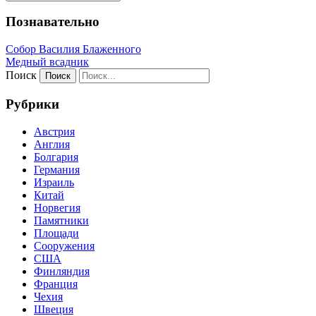
Познавательно
Собор Василия Блаженного
Медный всадник
Поиск
Рубрики
Австрия
Англия
Болгария
Германия
Израиль
Китай
Норвегия
Памятники
Площади
Сооружения
США
Финляндия
Франция
Чехия
Швеция