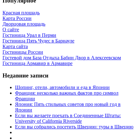
Популярное
Красная площадь
Карта России
Дворцовая площадь
О сайте
Гостиница Урал в Перми
Гостиница Пять Чудес в Барнауле
Карта сайта
Гостиницы России
Гостевой дом База Отдыха Бабин Двор в Алексеевском
Гостиница Армавир в Армавире
Недавние записи
Шопинг, отели, автомобили и еда в Японии
Франция: несколько важных фактов про символ
Франции
Япония: Пять стильных советов про новый год в
Японии
Если вы желаете поехать в Соединенные Штаты:
University of California Riverside
Если вы собрались посетить Швецию: туры в Швецию