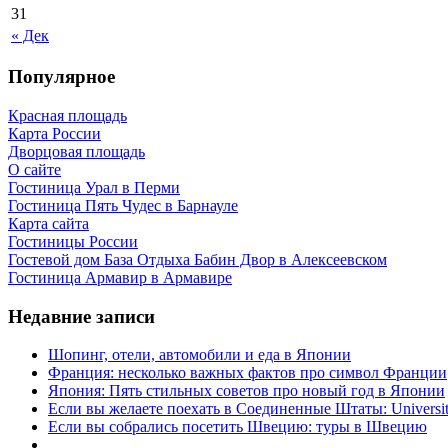
31
« Дек
Популярное
Красная площадь
Карта России
Дворцовая площадь
О сайте
Гостиница Урал в Перми
Гостиница Пять Чудес в Барнауле
Карта сайта
Гостиницы России
Гостевой дом База Отдыха Бабин Двор в Алексеевском
Гостиница Армавир в Армавире
Недавние записи
Шопинг, отели, автомобили и еда в Японии
Франция: несколько важных фактов про символ Франции
Япония: Пять стильных советов про новый год в Японии
Если вы желаете поехать в Соединенные Штаты: University 
Если вы собрались посетить Швецию: туры в Швецию