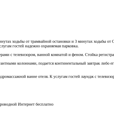
инутах ходьбы от трамвайной остановки и 3 минутах ходьбы от 
слугам гостей надежно охраняемая парковка.
ами с телевизором, ванной комнатой и феном. Стойка регистра
гантными колоннами, подается континентальный завтрак либо ег
гидромассажной ванне отеля. К услугам гостей лаундж с телевизо
спроводной Интернет бесплатно