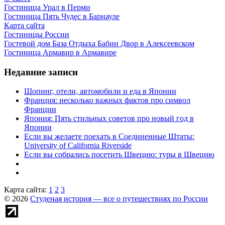
Гостиница Урал в Перми
Гостиница Пять Чудес в Барнауле
Карта сайта
Гостиницы России
Гостевой дом База Отдыха Бабин Двор в Алексеевском
Гостиница Армавир в Армавире
Недавние записи
Шопинг, отели, автомобили и еда в Японии
Франция: несколько важных фактов про символ
Франции
Япония: Пять стильных советов про новый год в
Японии
Если вы желаете поехать в Соединенные Штаты:
University of California Riverside
Если вы собрались посетить Швецию: туры в Швецию
Карта сайта:
1
2
3
© 2026
Студеная история — все о путешествиях по России