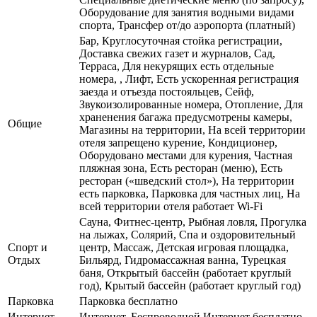
Оборудование для занятия водными видами
спорта, Трансфер от/до аэропорта (платный)
Бар, Круглосуточная стойка регистрации,
Доставка свежих газет и журналов, Сад,
Терраса, Для некурящих есть отдельные
номера, , Лифт, Есть ускоренная регистрация
заезда и отъезда постояльцев, Сейф,
Звукоизолированные номера, Отопление, Для
храненения багажа предусмотрены камеры,
Общие
Магазины на территории, На всей территории
отеля запрещено курение, Кондиционер,
Оборудовано местами для курения, Частная
пляжная зона, Есть ресторан (меню), Есть
ресторан («шведский стол»), На территории
есть парковка, Парковка для частных лиц, На
всей территории отеля работает Wi-Fi
Сауна, Фитнес-центр, Рыбная ловля, Прогулка
на лыжах, Солярий, Спа и оздоровительный
Спорт и
центр, Массаж, Детская игровая площадка,
Отдых
Бильярд, Гидромассажная ванна, Турецкая
баня, Открытый бассейн (работает круглый
год), Крытый бассейн (работает круглый год)
Парковка
Парковка бесплатно
Интернет
Интернет, Беспроводной Интернет бесплатно