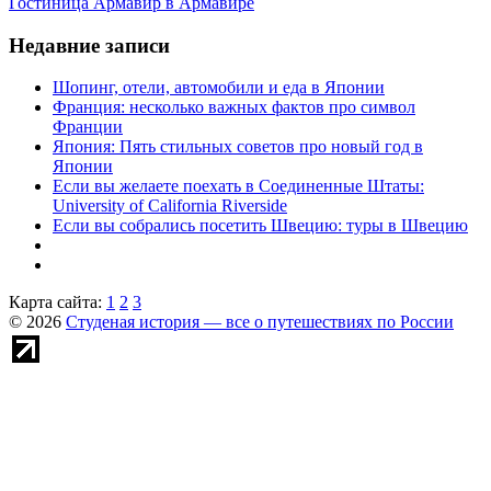
Гостиница Армавир в Армавире
Недавние записи
Шопинг, отели, автомобили и еда в Японии
Франция: несколько важных фактов про символ
Франции
Япония: Пять стильных советов про новый год в
Японии
Если вы желаете поехать в Соединенные Штаты:
University of California Riverside
Если вы собрались посетить Швецию: туры в Швецию
Карта сайта:
1
2
3
© 2026
Студеная история — все о путешествиях по России