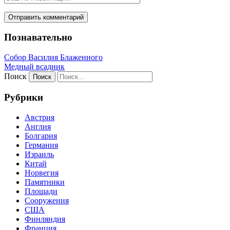
Познавательно
Собор Василия Блаженного
Медный всадник
Поиск
Рубрики
Австрия
Англия
Болгария
Германия
Израиль
Китай
Норвегия
Памятники
Площади
Сооружения
США
Финляндия
Франция