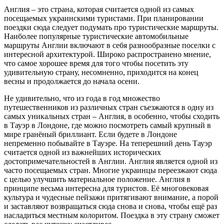
Англия – это страна, которая считается одной из самых
посещаемых украинскими туристами. При планировании
поездки сюда следует подумать про туристические маршруты.
Наиболее популярные туристические автомобильные
маршруты Англии включают в себя разнообразные поселки с
интересной архитектурой. Широко распространено мнение,
что самое хорошее время для того чтобы посетить эту
удивительную страну, несомненно, приходится на конец
весны и продолжается до начала осени.
Не удивительно, что из года в год множество
путешественников из различных стран съезжаются в одну из
самых уникальных стран – Англия, в особенно, чтобы сходить
в Тауэр в Лондоне, где можно посмотреть самый крупный в
мире гранёный бриллиант. Если будете в Лондоне
непременно побывайте в Тауэре. На теперешний день Тауэр
считается одной из важнейших исторических
достопримечательностей в Англии. Англия является одной из
часто посещаемых стран. Многие украинцы переезжают сюда
с целью улучшить материальное положение. Англия в
принципе весьма интересна для туристов. Её многовековая
культура и чудесные пейзажи притягивают внимание, а порой
и заставляют возвращаться сюда снова и снова, чтобы ещё раз
насладиться местным колоритом. Поездка в эту страну сможет